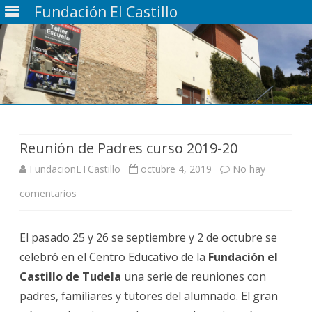
Fundación El Castillo
Saltar
contenido
Reunión de Padres curso 2019-20
FundacionETCastillo
octubre 4, 2019
No hay
en
comentarios
Reunión
El pasado 25 y 26 se septiembre y 2 de octubre se
de
celebró en el Centro Educativo de la
Fundación el
Padres
Castillo de Tudela
una serie de reuniones con
curso
padres, familiares y tutores del alumnado. El gran