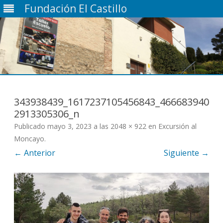
Fundación El Castillo
Saltar
contenido
343938439_1617237105456843_466683940
2913305306_n
Publicado
mayo 3, 2023
a las
2048 × 922
en
Excursión al
Moncayo
.
← Anterior
Siguiente →