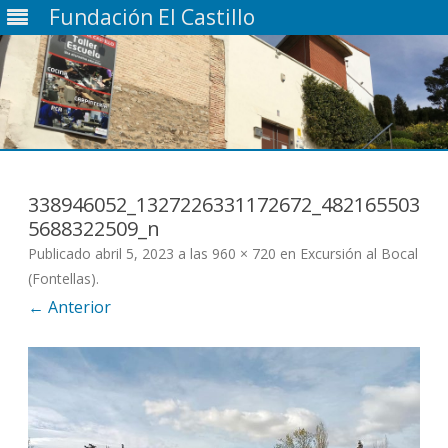
Fundación El Castillo
Saltar
contenido
338946052_1327226331172672_482165503
5688322509_n
Publicado
abril 5, 2023
a las
960 × 720
en
Excursión al Bocal
(Fontellas)
.
← Anterior