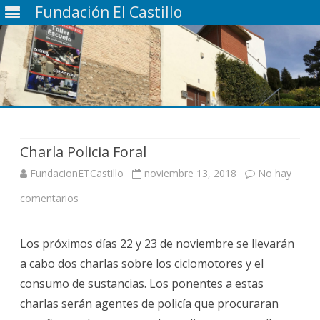
Fundación El Castillo
Saltar
contenido
Charla Policia Foral
FundacionETCastillo
noviembre 13, 2018
No hay
en
comentarios
Charla
Los próximos días 22 y 23 de noviembre se llevarán
Policia
a cabo dos charlas sobre los ciclomotores y el
Foral
consumo de sustancias. Los ponentes a estas
charlas serán agentes de policía que procuraran